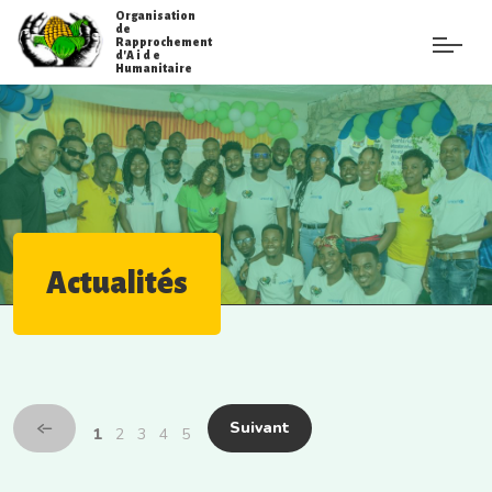
Organisation
de
Rapprochement
d'A i d e
Humanitaire
Actualités
Suivant
1
2
3
4
5