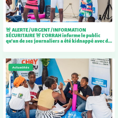
🚨 ALERTE / URGENT / INFORMATION
SÉCURITAIRE 🚨 L’ORRAH informe le public
qu’un de ses journaliers a été kidnappé avec d...
Actualités