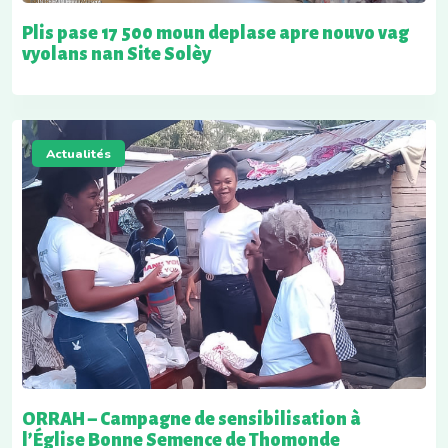
Plis pase 17 500 moun deplase apre nouvo vag
vyolans nan Site Solèy
Actualités
ORRAH – Campagne de sensibilisation à
l’Église Bonne Semence de Thomonde