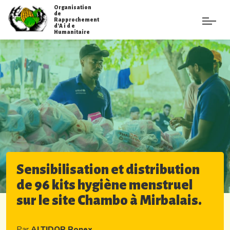
Organisation
de
Rapprochement
d'A i d e
Humanitaire
Sensibilisation et distribution
de 96 kits hygiène menstruel
sur le site Chambo à Mirbalais.
Par
ALTIDOR Ronex