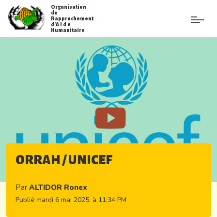
Organisation
de
Rapprochement
d'A i d e
Humanitaire
ORRAH / UNICEF
Par
ALTIDOR Ronex
Publié mardi 6 mai 2025, à 11:34 PM