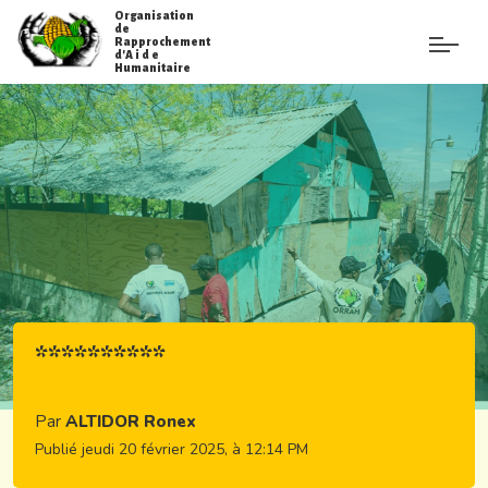
Organisation
de
Rapprochement
d'A i d e
Humanitaire
**********
Par
ALTIDOR Ronex
Publié jeudi 20 février 2025, à 12:14 PM